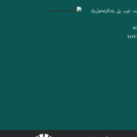
د، غرب پل يادگار‌امام(ره)‌،
i