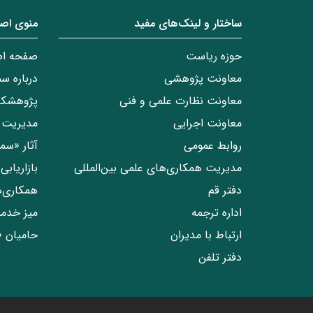
ساختار‌‌ و‌‌ لینک‌های مفید
منوی اص
حوزه ریاست
صفحه ا
معاونت پژوهشی
درباره س
معاونت نظارت علمی و فنی
پژوهشکد
معاونت اجرایی
مدیریت 
روابط عمومی
آثار «س
مدیریت همکاری‌های علمی بین‌المللی
بازاریاب
دفتر قم
همکاری‌
اداره ترجمه
میز خدم
ارتباط با مدیران
حامیان 
دفتر تلفن