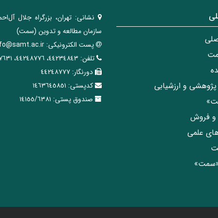
لی
نشانی:
تهران، ‌بزرگراه ‌جلال آل‌احم
سازمان مطالعه و تدوین‌ (سمت)
صلی
پست الکترونیکی:
nfo@samt.ac.ir
مت
تلفن:
٤٤٢٣٤٨٤٣، ٤٤٢٤٨٧٧٦، ٤٤٢٤٧٦٣١
ه
دورنگار:
٤٤٢٤٨٧٧٧
پژوهشی و ارزشیابی
کدپستی:
١٤٦٣٦٤٥٨٥١
صندوق پستی:
١٤١٥٥/٦٣٨١
مت»
ی و فروش
های علمی
ت
«سمت»